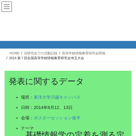
コ
ナ
ン
ビ
テ
ゲ
ン
ー
2014 第７回全国高等学校情報教育研
ツ
シ
究会埼玉大会
へ
ョ
ス
ン
キ
に
HOME
旧研究会での活動記録
高等学校情報教育研究会関係
ッ
移
2014 第７回全国高等学校情報教育研究会埼玉大会
プ
動
発表に関するデータ
場所：
東洋大学川越キャンパス
日時：2014年8月12、13日
会場：
ポスターセッション後半
テーマ
基礎情報学の定着を測る定