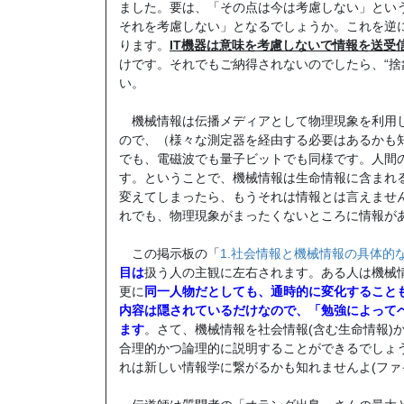
ました。要は、「その点は今は考慮しない」とい
それを考慮しない」となるでしょうか。これを逆
ります。
IT機器は意味を考慮しないで情報を送受
けです。それでもご納得されないのでしたら、“捨
い。
機械情報は伝播メディアとして物理現象を利用し
ので、（様々な測定器を経由する必要はあるかも
でも、電磁波でも量子ビットでも同様です。人間
す。ということで、機械情報は生命情報に含まれ
変えてしまったら、もうそれは情報とは言えませ
れでも、物理現象がまったくないところに情報があ
この掲示板の「
1.社会情報と機械情報の具体的
目は
扱う人の主観に左右されます。ある人は機械
更に
同一人物だとしても、通時的に変化すること
内容は隠されているだけなので、「勉強によってベ
ます
。さて、機械情報を社会情報(含む生命情報)
合理的かつ論理的に説明することができるでしょ
れは新しい情報学に繋がるかも知れませんよ(ファ