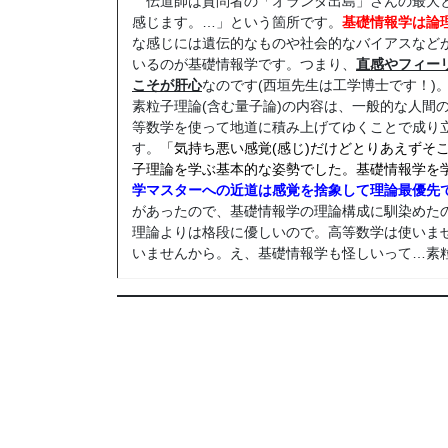
伝道師は質問者の「オランダ出島」さんの最大と
感じます。…」という箇所です。
基礎情報学は論
な感じには遺伝的なものや社会的なバイアスなど
いるのが基礎情報学です。つまり、
直感やフィー
こそが肝心
なのです(西垣先生は工学博士です！)
素粒子理論(含む量子論)の内容は、一般的な人間
等数学を使って地道に積み上げてゆくことで成り
す。
「
気持ち悪い感覚(感じ)だけどとりあえずそ
子理論を学ぶ基本的な姿勢でした。基礎情報学を
学マスターへの近道は感覚を捨象して理論最優先
があったので、基礎情報学の理論構成に馴染めた
理論よりは格段に優しいので。高等数学は使いま
いませんから。え、基礎情報学も怪しいって…素粒