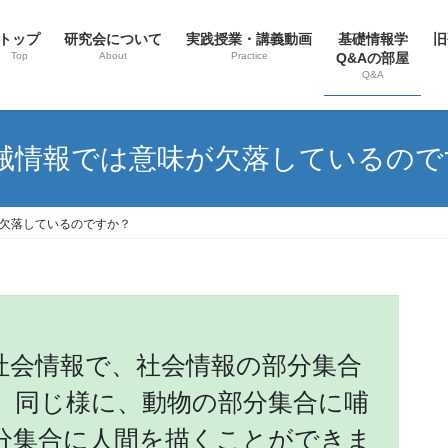
トップ
研究会について
実践授業・講義動画
基礎情報学
旧
Top
About
Practice
Q&Aの部屋
Q&A
機械情報では意味が欠落しているの
が欠落しているのですか？
会情報で、社会情報の部分集合
。同じ様に、動物の部分集合に哺
分集合に人間を描くことができま