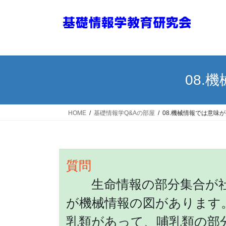
コ
ナ
ン
ビ
テ
ゲ
ン
ー
ツ
シ
へ
ョ
08.
ス
ン
キ
に
ッ
移
HOME
基礎情報学Q&Aの部屋
08.機械情報では意味
プ
動
質問
生命情報の部分集合が社
が機械情報の図があります
乳類があって、哺乳類の部