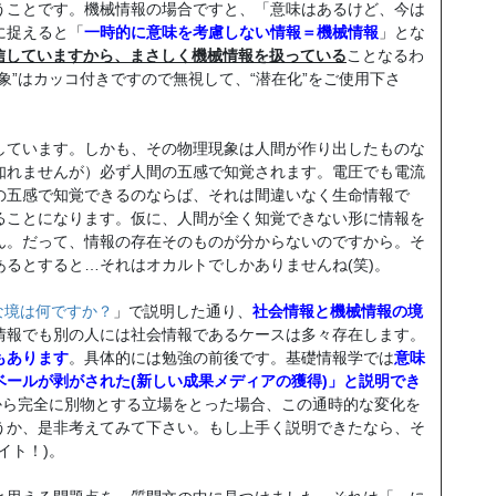
うことです。機械情報の場合ですと、「意味はあるけど、今は
に捉えると「
一時的に意味を考慮しない情報＝機械情報
」とな
信していますから、まさしく機械情報を扱っている
ことなるわ
象”はカッコ付きですので無視して、“潜在化”をご使用下さ
ています。しかも、その物理現象は人間が作り出したものな
知れませんが）必ず人間の五感で知覚されます。電圧でも電流
の五感で知覚できるのならば、それは間違いなく生命情報で
ることになります。仮に、人間が全く知覚できない形に情報を
ん。だって、情報の存在そのものが分からないのですから。そ
るとすると…それはオカルトでしかありませんね(笑)。
な境は何ですか？
」で説明した通り、
社会情報と機械情報の境
情報でも別の人には社会情報であるケースは多々存在します。
もあります
。具体的には勉強の前後です。基礎情報学では
意味
ールが剥がされた(新しい成果メディアの獲得)」と説明でき
から完全に別物とする立場をとった場合、この通時的な変化を
うか、是非考えてみて下さい。もし上手く説明できたなら、そ
イト！)。