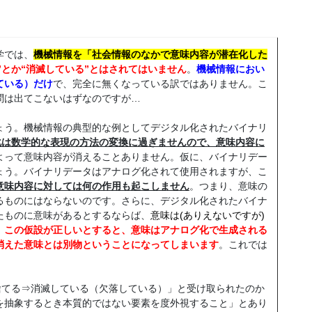
学では、
機械情報を「社会情報のなかで意味内容が潜在化した
”とか“消滅している”とはされてはいません
。
機械情報におい
ている）だけ
で、完全に無くなっている訳ではありません。こ
問は出てこないはずなのですが…
う。機械情報の典型的な例としてデジタル化されたバイナリ
化は数学的な表現の方法の変換に過ぎませんので、意味内容に
よって意味内容が消えることありません。仮に、バイナリデー
ょう。バイナリデータはアナログ化されて使用されますが、こ
意味内容に対しては何の作用も起こしません
。つまり、意味の
るものにはならないのです。さらに、デジタル化されたバイナ
たものに意味があるとするならば、
意味は(ありえないですが)
。
この仮設が正しいとすると、意味はアナログ化で生成される
消えた意味とは別物ということになってしまいます
。これでは
捨てる⇒消滅している（欠落している）」と受け取られたのか
を抽象するとき本質的ではない要素を度外視すること」とあり