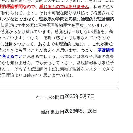
思える問題点を、質問文の中に見つけました。それは「…に
理的理論学問なので、
感じるものではありません
。私達の色々
が掛けられています。それを可能な限り取り払って構築されて
リングなどではなく、理数系の学問と同様に論理的な理論構築
。伝道師は学生の頃に素粒子理論物理学を専攻していました。
の感覚からかけ離れています。感覚とは一致しない理論を、高
立っています。つまり、感覚（感じ）は捨象されているので
こには目をつぶって、あくまでも理論的に進む」、これが素粒
学ぶときにも同じことが言えると思います。つまり、
基礎情報
で考えること
に尽きるでしょう。伝道師には素粒子理論の素養
のかも知れません。でも安心して下さい、基礎情報学は素粒子
せんし、そもそも伝道師は未だに素粒子理論をマスターできて
子理論よりは確かだと思いますが(笑)。
2025年5月7日
ページ公開日
2026年5月26日
最終更新日