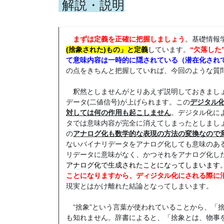
解説・説明
まずは定義を正確に把握しましょう
。基礎情報
(捨象された)もの」と定義
し
ています。
“欠落した
て意味内容は一時的に隠されている（潜在化され
の点をきちんと把握していれば、今回のような質
釈然としませんがとりあえず説明しておきましょ
データ(二値信号)が上げられます。この
デジタル
対しては何の作用も起こしません
。デジタル化に
タでは意味内容が完全に消えてしまったとしまし
の
アナログ化も数学的な表現の方法の変換なので
ないバイナリデータをアナログ化しても意味のあ
リデータに意味がなく、かつそれをアナログ化し
アナログ化で生成されたことになってしまいます
ことになりますから、ディジタル化にされる際に
現実とはかけ離れた結論となってしまいます。
“捨象”という言葉が使われていることから、「
も知れません。辞書によると、「捨象とは、物事